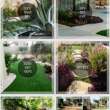
עיצוב
עיצוב
גינות
והקמת
יוקרה
גינות
התקנת
תכנון גינות
דשא
סינטטי